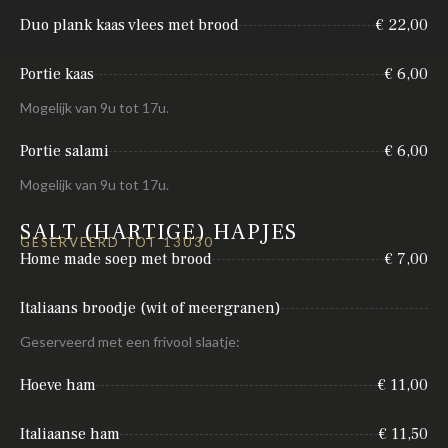
Duo plank kaas vlees met brood
€ 22,00
Portie kaas
€ 6,00
Mogelijk van 9u tot 17u.
Portie salami
€ 6,00
Mogelijk van 9u tot 17u.
SALT (HARTIGE) HAPJES
GESERVEERD TOT 13U30
Home made soep met brood
€ 7,00
Italiaans broodje (wit of meergranen)
Geserveerd met een frivool slaatje:
Hoeve ham
€ 11,00
Italiaanse ham
€ 11,50