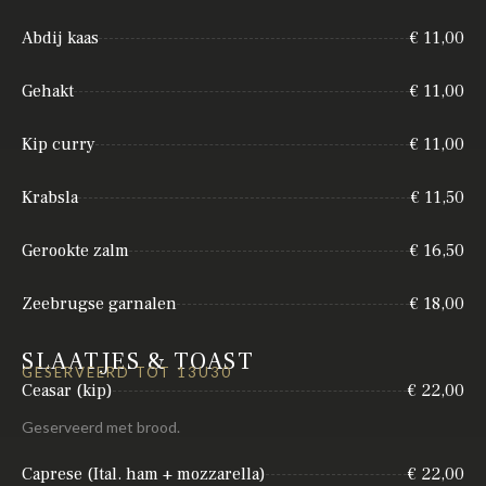
Abdij kaas
€ 11,00
Gehakt
€ 11,00
Kip curry
€ 11,00
Krabsla
€ 11,50
Gerookte zalm
€ 16,50
Zeebrugse garnalen
€ 18,00
SLAATJES & TOAST
GESERVEERD TOT 13U30
Ceasar (kip)
€ 22,00
Geserveerd met brood.
Caprese (Ital. ham + mozzarella)
€ 22,00