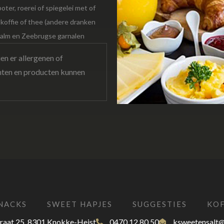
oter, roerei of spiegelei met of
 koffie of thee (andere dranken
 zalm en Zeebrugse garnalen
en er allergenen of
chten en producten kunnen
NACKS
SWEET HAPJES
SUGGESTIES
KOF
raat 25, 8301 Knokke-Heist
0470 12 80 50
ksweetensalt