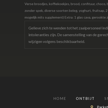
Verse broodjes, koffiekoekjes, brood, confituur, choco, b
zonder spek, diverse soorten beleg, yoghurt, fruitsap, 2
mogelijk mits supplement) Extra: 1 glas cava, gerookte
Gelieve zich te wenden tot het zaalpersoneel indi
intoleranties zijn. De samenstelling van de gere
wijzigen volgens beschikbaarheid.
HOME
ONTBIJT
S
Parkst